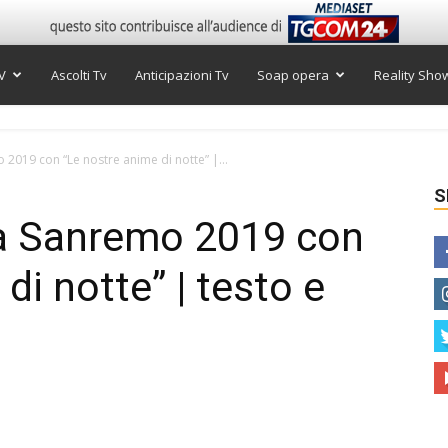
V
Ascolti Tv
Anticipazioni Tv
Soap opera
Reality Sho
2019 con “Le nostre anime di notte” |...
S
a Sanremo 2019 con
di notte” | testo e