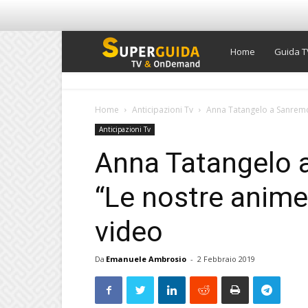
Super
Home
Guida T
Guida
Home
Anticipazioni Tv
Anna Tatangelo a Sanremo 
Anticipazioni Tv
TV
Anna Tatangelo 
“Le nostre anime 
video
Da
Emanuele Ambrosio
-
2 Febbraio 2019