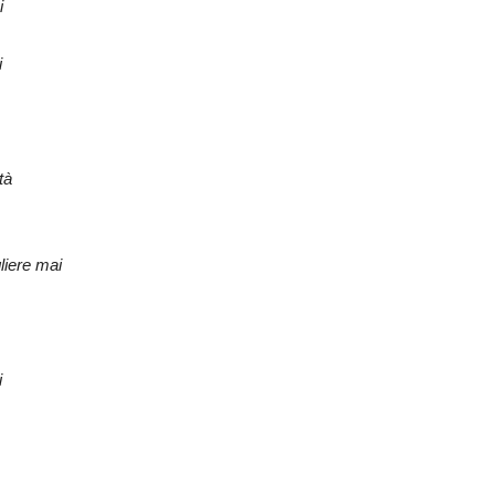
i
i
tà
liere mai
i