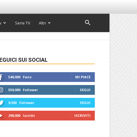
w
Serie TV
Altri
EGUICI SUI SOCIAL
540,000
Fans
MI PIACE
550,000
Follower
SEGUI
9,300
Follower
SEGUI
290,000
Iscritti
ISCRIVITI