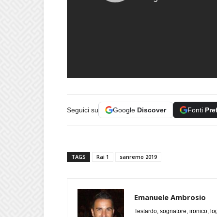
Seguici su
Google
Discover
Fonti
Pre
TAGS
Rai 1
sanremo 2019
Emanuele Ambrosio
Testardo, sognatore, ironico, l