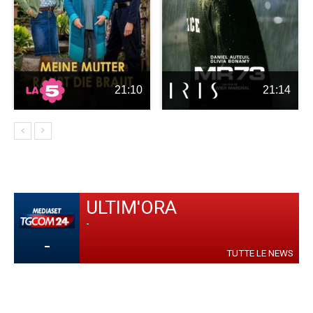
21:10
21:14
ULTIM'ORA
-
-
TUTTE LE NEWS