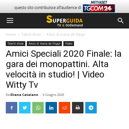
Home
Talent show
Amici di maria de filippi
Talent show
Amici di maria de filippi
Video
Amici Speciali 2020 Finale: la
gara dei monopattini. Alta
velocità in studio! | Video
Witty Tv
Da
Eliana Catalano
-
6 Giugno 2020