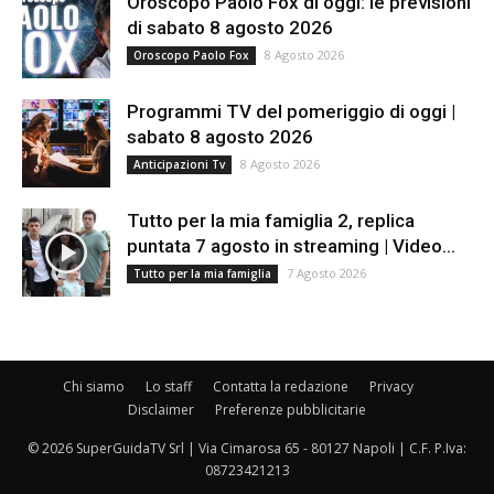
Oroscopo Paolo Fox di oggi: le previsioni
di sabato 8 agosto 2026
8 Agosto 2026
Oroscopo Paolo Fox
Programmi TV del pomeriggio di oggi |
sabato 8 agosto 2026
8 Agosto 2026
Anticipazioni Tv
Tutto per la mia famiglia 2, replica
puntata 7 agosto in streaming | Video...
7 Agosto 2026
Tutto per la mia famiglia
Chi siamo
Lo staff
Contatta la redazione
Privacy
Disclaimer
Preferenze pubblicitarie
© 2026 SuperGuidaTV Srl | Via Cimarosa 65 - 80127 Napoli | C.F. P.Iva:
08723421213