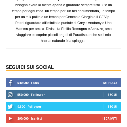
bisogna avere la mente aperta e guardare sempre tutto. C’è un
tempo per ogni cosa: un tempo per un bel documentario, un tempo
per un talk polito e un tempo per Gemma e Giorgio o il GF Vip.
Potrei riguardare all'infinito le puntate di Grey’s Anatomy e Una
Mamma per amica. Divisa fra Emilia Romagna e Abruzzo, amo
viaggiare e scoprire piccoli angoli di Paradiso anche se il mio
habitat naturale è la spiaggia.
SEGUICI SUI SOCIAL
540,000
Fans
MI PIACE
550,000
Follower
SEGUI
9,300
Follower
SEGUI
290,000
Iscritti
ISCRIVITI