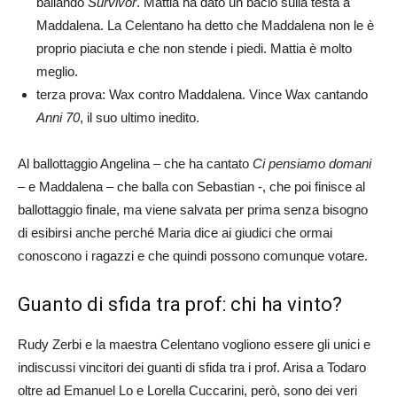
ballando
Survivor
. Mattia ha dato un bacio sulla testa a
Maddalena. La Celentano ha detto che Maddalena non le è
proprio piaciuta e che non stende i piedi. Mattia è molto
meglio.
terza prova: Wax contro Maddalena. Vince Wax cantando
Anni 70
, il suo ultimo inedito.
Al ballottaggio Angelina – che ha cantato
Ci pensiamo domani
– e Maddalena – che balla con Sebastian -, che poi finisce al
ballottaggio finale, ma viene salvata per prima senza bisogno
di esibirsi anche perché Maria dice ai giudici che ormai
conoscono i ragazzi e che quindi possono comunque votare.
Guanto di sfida tra prof: chi ha vinto?
Rudy Zerbi e la maestra Celentano vogliono essere gli unici e
indiscussi vincitori dei guanti di sfida tra i prof. Arisa a Todaro
oltre ad Emanuel Lo e Lorella Cuccarini, però, sono dei veri