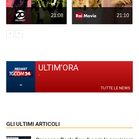
21:08
21:10
ULTIM'ORA
-
-
TUTTE LE NEWS
GLI ULTIMI ARTICOLI