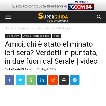
Home
Talent show
Amici di maria de filippi
Talent show
Amici di maria de filippi
Video
Amici, chi è stato eliminato
ieri sera? Verdetti in puntata,
in due fuori dal Serale | video
Da
Raffaele Di Santo
-
12 Maggio 2019