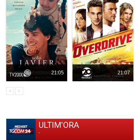
21:05
21:07
ULTIM'ORA
-