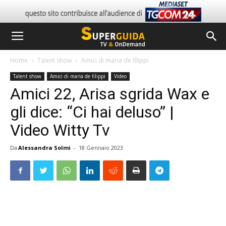
Home
Talent show
Amici di maria de filippi
Talent show
Amici di maria de filippi
Video
Amici 22, Arisa sgrida Wax e
gli dice: “Ci hai deluso” |
Video Witty Tv
Da
Alessandra Solmi
-
18 Gennaio 2023