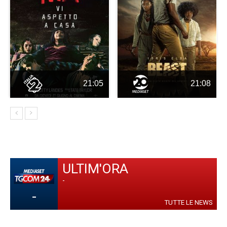
21:05
21:08
ULTIM'ORA
-
-
TUTTE LE NEWS