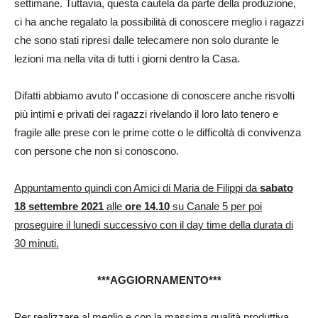
settimane. Tuttavia, questa cautela da parte della produzione,
ci ha anche regalato la possibilità di conoscere meglio i ragazzi
che sono stati ripresi dalle telecamere non solo durante le
lezioni ma nella vita di tutti i giorni dentro la Casa.
Difatti abbiamo avuto l’ occasione di conoscere anche risvolti
più intimi e privati dei ragazzi rivelando il loro lato tenero e
fragile alle prese con le prime cotte o le difficoltà di convivenza
con persone che non si conoscono.
Appuntamento quindi con Amici di Maria de Filippi da
sabato
18 settembre 2021
alle
ore 14.10
su Canale 5 per poi
proseguire il lunedì successivo con il day time della durata di
30 minuti.
***AGGIORNAMENTO***
Per realizzare al meglio e con la massima qualità produttiva