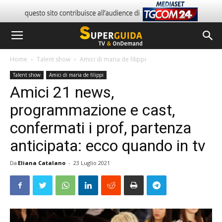
Home
Talent show
Amici di maria de filippi
Talent show
Amici di maria de filippi
Amici 21 news,
programmazione e cast,
confermati i prof, partenza
anticipata: ecco quando in tv
Da
Eliana Catalano
-
23 Luglio 2021