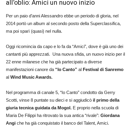
all’oblio: Amici un nuovo inizio
Per un paio d’anni Alessandro ebbe un periodo di gloria, nel
2014 portò un album al secondo posto della Superclassifica,
ma poi sparì (quasi) nel nulla.
Oggi ricomincia da capo e lo fa da “Amici”, dove è già uno dei
cantanti più apprezzati. Una nuova sfida, un nuovo inizio per il
22 enne milanese che ha già partecipato a diverse
manifestazioni canore da
“Io Canto”
al
Festival di Sanremo
al
Wind Music
Awards
.
Nel programma di canale 5, “Io Canto” condotto da Gerry
Scotti, vinse 8 puntate su dieci e si aggiudicò
il primo della
giuria tecnica guidata da Mogol.
E proprio nella scuola di
Maria De Filippi ha ritrovato la sua antica “rivale”:
Giordana
Angi
che ha già conquistato il banco del Talent, Amici.