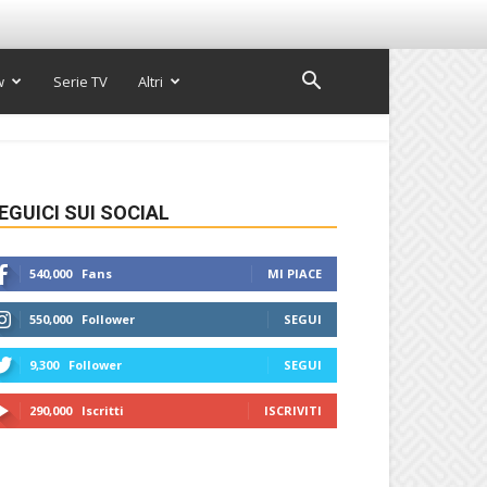
w
Serie TV
Altri
EGUICI SUI SOCIAL
540,000
Fans
MI PIACE
550,000
Follower
SEGUI
9,300
Follower
SEGUI
290,000
Iscritti
ISCRIVITI