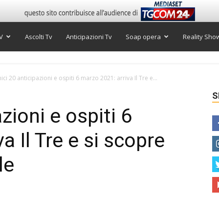
V
Ascolti Tv
Anticipazioni Tv
Soap opera
Reality Sho
ci 20 anticipazioni e ospiti 6 marzo 2021: arriva Il Tre e...
S
zioni e ospiti 6
a Il Tre e si scopre
le