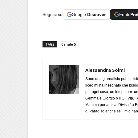
Seguici su
Google
Discover
Fonti
Pre
TAGS
Canale 5
Alessandra Solmi
Sono una giornalista pubblicist
liceo mi ha insegnato che biso
per ogni cosa: un tempo per un
Gemma e Giorgio o il GF Vip. Po
Mamma per amica. Divisa fra Em
di Paradiso anche se il mio habi