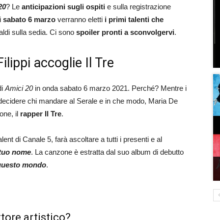
20
? Le
anticipazioni sugli ospiti
e sulla registrazione
i
sabato 6 marzo
verranno eletti
i primi talenti che
ldi sulla sedia. Ci sono
spoiler pronti a sconvolgervi
.
lippi accoglie Il Tre
di
Amici 20
in onda sabato 6 marzo 2021. Perché? Mentre i
 decidere chi mandare al Serale e in che modo, Maria De
one, il
rapper
Il Tre
.
alent di Canale 5, farà ascoltare a tutti i presenti e al
 tuo nome
. La canzone è estratta dal suo album di debutto
n questo mondo
.
ttore artistico?