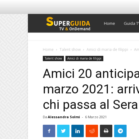
Super
Home
Guida T
Guida
Home
Talent show
Amici di maria de filippi
Ami
Talent show
Amici di maria de filippi
TV
Amici 20 anticipa
marzo 2021: arriv
chi passa al Sera
Da
Alessandra Solmi
-
6 Marzo 2021