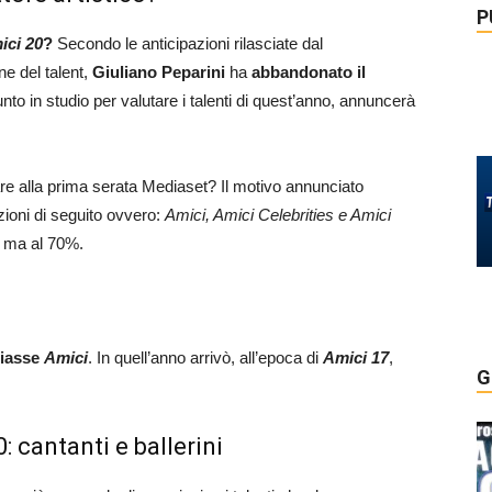
P
ici 20
?
Secondo le anticipazioni rilasciate dal
ne del talent,
Giuliano Peparini
ha
abbandonato il
unto in studio per valutare i talenti di quest’anno, annuncerà
e alla prima serata Mediaset? Il motivo annunciato
izioni di seguito ovvero:
Amici, Amici Celebrities e Amici
% ma al 70%.
ciasse
Amici
. In quell’anno arrivò, all’epoca di
Amici 17
,
G
: cantanti e ballerini