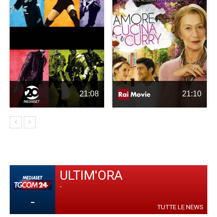
21:08
21:10
ULTIM'ORA
-
-
TUTTE LE NEWS