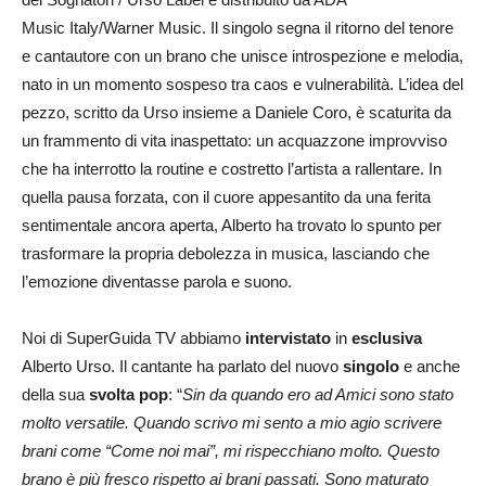
Music Italy/Warner Music. Il singolo segna il ritorno del tenore
e cantautore con un brano che unisce introspezione e melodia,
nato in un momento sospeso tra caos e vulnerabilità.
L’idea del
pezzo, scritto da Urso insieme a Daniele Coro, è scaturita da
un frammento di vita inaspettato: un acquazzone improvviso
che ha interrotto la routine e costretto l’artista a rallentare. In
quella pausa forzata, con il cuore appesantito da una ferita
sentimentale ancora aperta, Alberto ha trovato lo spunto per
trasformare la propria debolezza in musica, lasciando che
l’emozione diventasse parola e suono.
Noi di SuperGuida TV abbiamo
intervistato
in
esclusiva
Alberto Urso. Il cantante ha parlato del nuovo
singolo
e anche
della sua
svolta pop
: “
Sin da quando ero ad Amici sono stato
molto versatile. Quando scrivo mi sento a mio agio scrivere
brani come “Come noi mai”, mi rispecchiano molto. Questo
brano è più fresco rispetto ai brani passati. Sono maturato