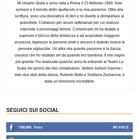
Mi chiamo Giulia e sono nata a Roma il 23 febbraio 1990. Amo
scrivere e il mondo dello spettacolo è la mia passione. Oltre alla
scrittura, sono una divoratrice di libri e mi diverto a strimpellare al
pianoforte. Collaboro per alcuni settimanali per cui realizzo
interviste a personaggi famosi. Comunicare mi ha aiutato a
superare il blocco della timidezza e ad acquistare maggiore
sicurezza. Apprezzo le persone umili e sincere e detesto invece le
persone vigliacche. Un’altra mia grande passione è la danza
classica che ho studiato sin da quando ero bambina. Il mio sogno
più grande l’ho realizzato qualche anno fa entrando al Teatro La
Scala nel giorno del mio compleanno. Vedere ballare insieme i
miei due idoli della danza, Roberto Bolle e Svetlana Zackarova, è
stata un’emozione incredibile.
SEGUICI SUI SOCIAL
540,000
Fans
MI PIACE