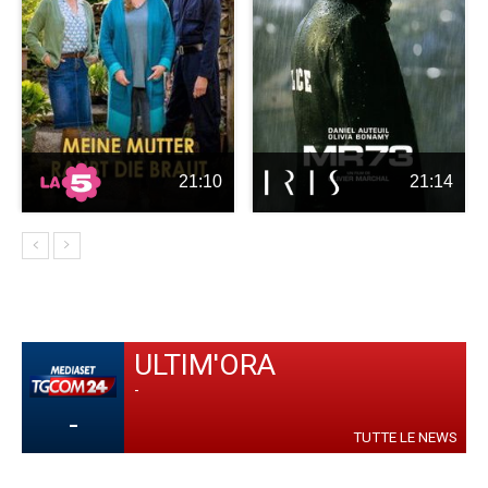
21:10
21:14
ULTIM'ORA
-
-
TUTTE LE NEWS