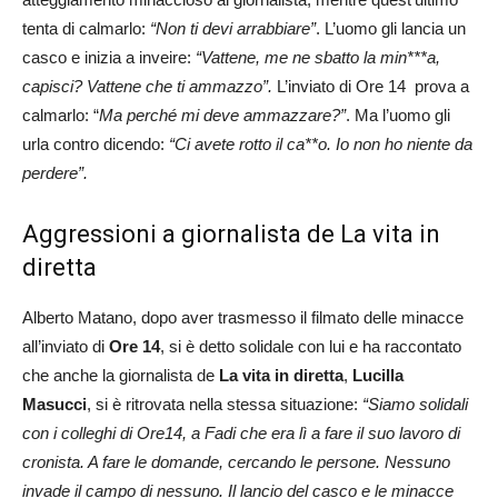
tenta di calmarlo:
“Non ti devi arrabbiare”
. L’uomo gli lancia un
casco e inizia a inveire:
“Vattene, me ne sbatto la min***a,
capisci? Vattene che ti ammazzo”.
L’inviato di Ore 14 prova a
calmarlo: “
Ma perché mi deve ammazzare?”
. Ma l’uomo gli
urla contro dicendo:
“Ci avete rotto il ca**o.
Io non ho niente da
perdere”.
Aggressioni a giornalista de La vita in
diretta
Alberto Matano, dopo aver trasmesso il filmato delle minacce
all’inviato di
Ore 14
, si è detto solidale con lui e ha raccontato
che anche la giornalista de
La vita in diretta
,
Lucilla
Masucci
, si è ritrovata nella stessa situazione:
“Siamo solidali
con i colleghi di Ore14, a Fadi che era lì a fare il suo lavoro di
cronista. A fare le domande, cercando le persone. Nessuno
invade il campo di nessuno. Il lancio del casco e le minacce