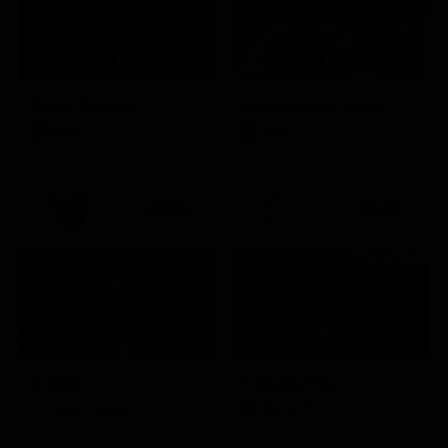
Itaca - Il ritorno
Un'estate ai Caraibi
Film
Film
21:21
21:25
Prima TV
Stagione 14 - Ep. 10
L'erede
Chicago Fire
Soap Opera
Serie TV