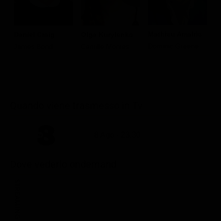
Mathieu Amalric
Daniel Craig
Olga Kurylenko
J
Dominic Greene
James Bond
Camille Montes
M
Quando viene trasmesso in Tv
8 Ago - 23.30
Dove vederlo ondemand
STREAMING