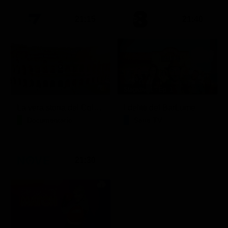
21:15
21:40
Stagione 1 - Ep. 1
La vera storia del Colosseo: ascesa e caduta
I delitti del BarLume
Documentario
Serie TV
21:30