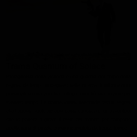
Le interviste in esclusiva
Tempesta D’amore
Temptation Island
Film da vedere
Il Paradiso delle signore
Ultima Fermata
Piattaforme streaming
Un Posto al Sole
Talent show
Apple TV Plus
Segreti di Famiglia
Infotainment
Discovery Plus
The Family
Game Show
Disney plus
Trama Quantum of Solace
Uomini e Donne
NetFlix
Protagonista della vicenda è una guardia del corpo della
Gossip
Now TV
regina, da tempo impegnato nella ricerca di informazioni
Sport in tv
Paramount Plus
personali su una vecchia collega, nonchè sua amante per
Cartoni Anime e Manga
Prime Video
svariato tempo. La donna, infatti, nasconde oscuri segreti
Vip e Personaggi Tv
RaiPlay
che l'agente vuole ad ogni costo conoscere: un'avventura
che lo porterà a girare il resto del mondo per comporre
Musica
quella sorta di puzzle ormai incompleto da troppo tempo.
Oroscopo Paolo Fox