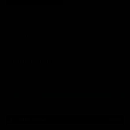
Comedy Match
Show
Altri Canali DTV
Sky
Dazn
Rsi
SEGUICI SUI SOCIAL
540,000
Fans
MI PIACE
550,000
Follower
SEGUI
9,300
Follower
SEGUI
290,000
Iscritti
ISCRIVITI
310,000
Follower
SEGUI