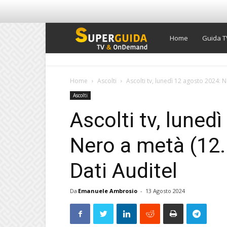
Super
Home
Guida T
Guida
Home
Ascolti
Ascolti tv, lunedì 12 agosto 2024: N
Ascolti
TV
Ascolti tv, luned
Nero a metà (12.
Dati Auditel
Da
Emanuele Ambrosio
-
13 Agosto 2024