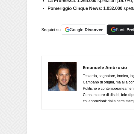
La Promessa
:
1.264.000
spettatori (
15.7
%);
Pomeriggio Cinque News
:
1.032.000
spetta
Seguici su
Google
Discover
Fonti
Pre
Emanuele Ambrosio
Testardo, sognatore, ironico, l
Campano di origini, ma alla con
Politiche e contemporaneamente 
Consumatore di dischi, tele-dip
collaborazioni: dalla carta stam