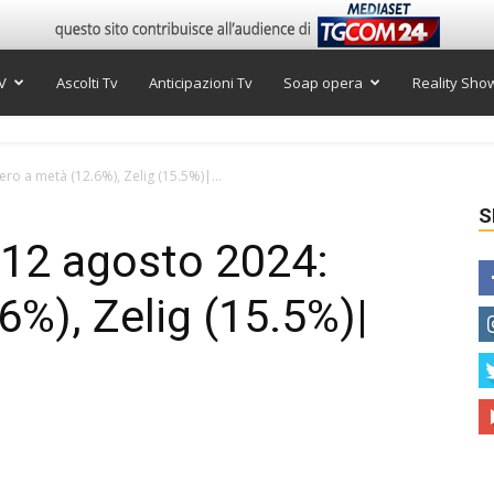
V
Ascolti Tv
Anticipazioni Tv
Soap opera
Reality Sho
ero a metà (12.6%), Zelig (15.5%)|...
S
ì 12 agosto 2024:
6%), Zelig (15.5%)|