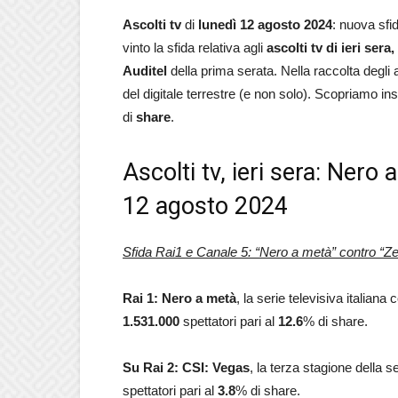
Ascolti tv
di
lunedì 12 agosto 2024
: nuova sfi
vinto la sfida relativa agli
ascolti tv di ieri sera
Auditel
della prima serata. Nella raccolta degli a
del digitale terrestre (e non solo). Scopriamo in
di
share
.
Ascolti tv, ieri sera: Nero 
12 agosto 2024
Sfida Rai1 e Canale 5: “Nero a metà” contro “Zel
Rai 1: Nero a metà
, la serie televisiva italia
1.531.000
spettatori pari al
12.6
% di share.
Su Rai 2: CSI: Vegas
, la terza stagione della s
spettatori pari al
3.8
% di share.