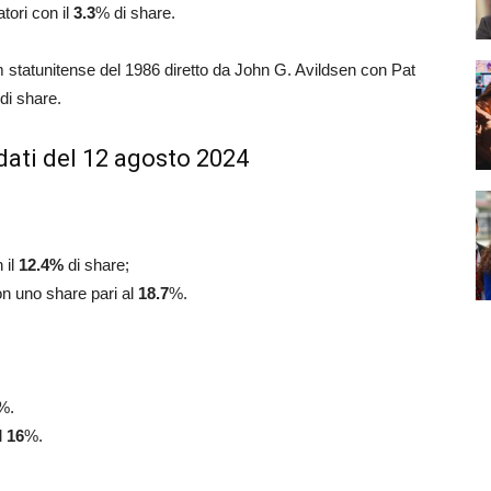
tori con il
3.3
% di share.
film statunitense del 1986 diretto da John G. Avildsen con Pat
di share.
dati del 12 agosto 2024
 il
12.4
%
di share;
on uno share pari al
18.7
%.
%.
l
16
%.