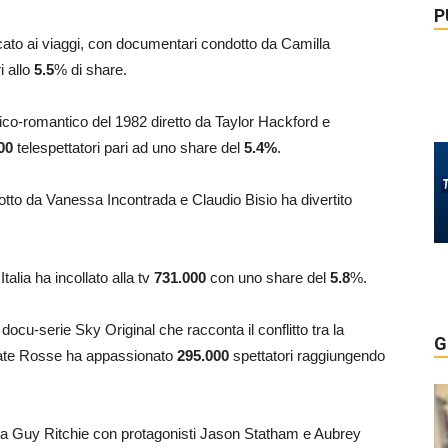
P
cato ai viaggi, con documentari condotto da Camilla
i allo
5.5
% di share.
tico-romantico del 1982 diretto da Taylor Hackford e
00
telespettatori pari ad uno share del
5.4
%
.
otto da Vanessa Incontrada e Claudio Bisio ha divertito
Italia ha incollato alla tv
731.000
con uno share del
5.8
%.
a docu-serie Sky Original che racconta il conflitto tra la
G
gate Rosse ha appassionato
295.000
spettatori raggiungendo
to da Guy Ritchie con protagonisti Jason Statham e Aubrey