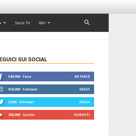
w
Serie TV
Altri
EGUICI SUI SOCIAL
540,000
Fans
MI PIACE
550,000
Follower
SEGUI
9,300
Follower
SEGUI
290,000
Iscritti
ISCRIVITI