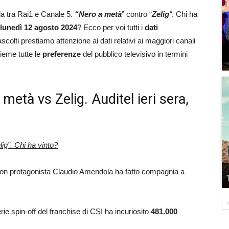
da tra Rai1 e Canale 5.
“Nero a metà
” contro “
Zelig
“
. Chi ha
, lunedì 12 agosto
2024
? Ecco per voi tutti i
dati
scolti prestiamo attenzione ai dati relativi ai maggiori canali
sieme tutte le
preferenze
del pubblico televisivo in termini
a metà vs Zelig. Auditel ieri sera,
ig”. Chi ha vinto?
na con protagonista Claudio Amendola ha fatto compagnia a
erie spin-off del franchise di CSI ha incuriosito
481.000