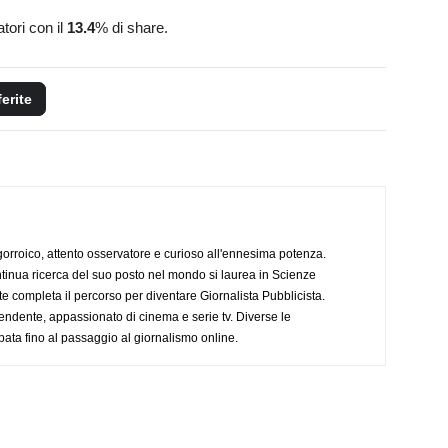
tori con il
13.4
% di share.
ferite
ogorroico, attento osservatore e curioso all'ennesima potenza.
tinua ricerca del suo posto nel mondo si laurea in Scienze
completa il percorso per diventare Giornalista Pubblicista.
endente, appassionato di cinema e serie tv. Diverse le
pata fino al passaggio al giornalismo online.