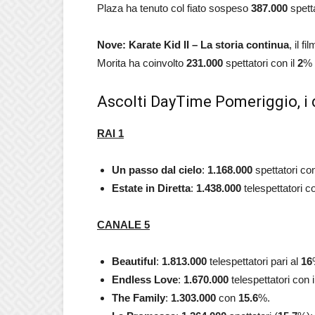
Plaza ha tenuto col fiato sospeso
387.000
spetta
Nove: Karate Kid II – La storia continua
, il 
Morita ha coinvolto
231.000
spettatori con il
2
% 
Ascolti DayTime Pomeriggio, i 
RAI 1
Un
passo dal cielo
:
1.168.000
spettatori con
Estate in Diretta
:
1.438.000
telespettatori c
CANALE 5
Beautiful
:
1.813.000
telespettatori pari al
16
Endless Love
:
1.670.000
telespettatori con i
The Family
:
1.303.000
con
15.6
%.